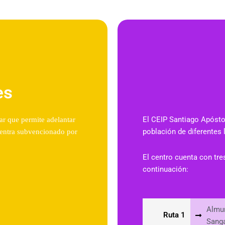
es
El CEIP Santiago Apóstol
ar que permite adelantar
población de diferentes 
uentra subvencionado por
El centro cuenta con tre
continuación:
Almun
Ruta 1
Sanga