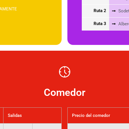
VIAMENTE
Ruta 2
Sodet
Ruta 3
Alber
Comedor
Salidas
Precio del comedor