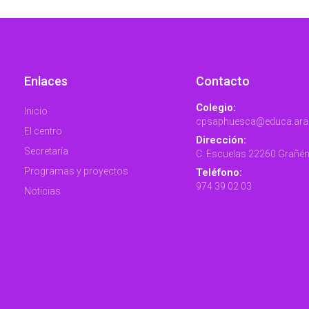
Enlaces
Contacto
Colegio:
Inicio
cpsaphuesca@educa.ara
El centro
Dirección:
Secretaría
C. Escuelas 22260 Grañé
Programas y proyectos
Teléfono:
974 39 02 03
Noticias