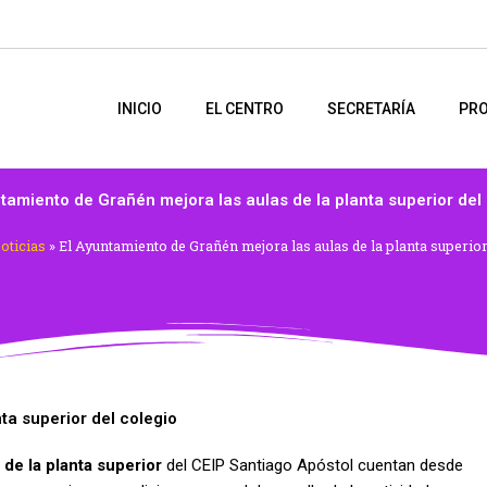
INICIO
EL CENTRO
SECRETARÍA
PRO
tamiento de Grañén mejora las aulas de la planta superior del
oticias
»
El Ayuntamiento de Grañén mejora las aulas de la planta superior
ta superior del colegio
 de la planta superior
del CEIP Santiago Apóstol cuentan desde