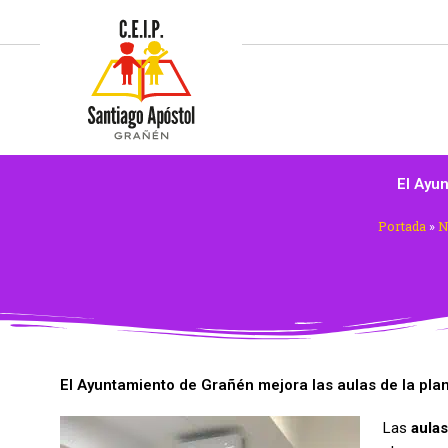
Ir
AMYPA
al
contenido
El Ayun
Portada
»
N
El Ayuntamiento de Grañén mejora las aulas de la plan
Las
aulas