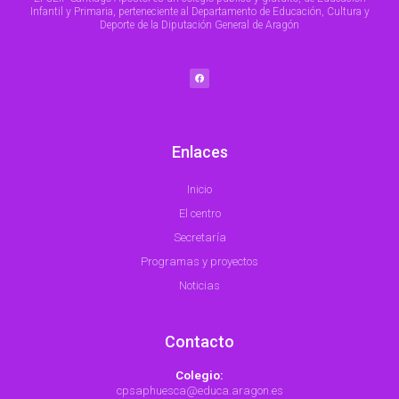
Infantil y Primaria, perteneciente al Departamento de Educación, Cultura y
Deporte de la Diputación General de Aragón
F
a
c
e
b
o
o
k
Enlaces
Inicio
El centro
Secretaría
Programas y proyectos
Noticias
Contacto
Colegio:
cpsaphuesca@educa.aragon.es