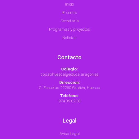
Inicio
El centro
Secretaría
Programas y proyectos
Noticias
Contacto
Colegio:
cpsaphuesca@educa.aragon.es
Dirección:
C. Escuelas 22260 Grañén, Huesca
Teléfono:
974 39 02 03
Legal
Aviso Legal