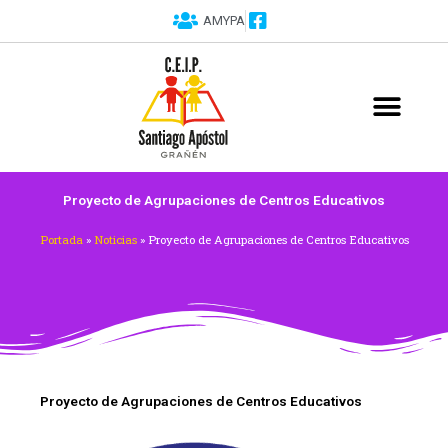
Ir
AMYPA
al
contenido
PROGRAMAS Y PROYECTOS
Proyecto de Agrupaciones de Centros Educativos
Portada
»
Noticias
»
Proyecto de Agrupaciones de Centros Educativos
Proyecto de Agrupaciones de Centros Educativos