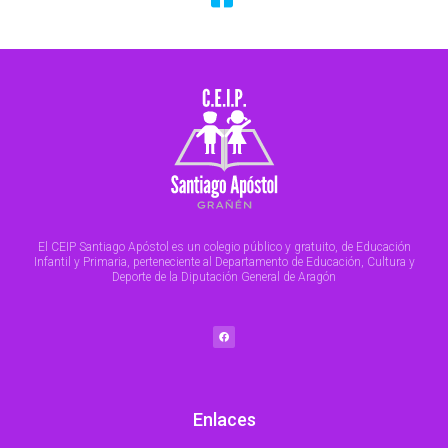
El CEIP Santiago Apóstol es un colegio público y gratuito, de Educación
Infantil y Primaria, perteneciente al Departamento de Educación, Cultura y
Deporte de la Diputación General de Aragón
F
a
c
e
b
o
o
k
Enlaces