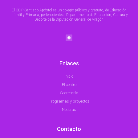
El CEIP Santiago Apóstol es un colegio público y gratuito, de Educación
Infantil y Primaria, perteneciente al Departamento de Educación, Cultura y
Deporte de la Diputación General de Aragón
F
a
c
e
b
o
o
k
Enlaces
Inicio
El centro
Secretaría
Programas y proyectos
Noticias
Contacto