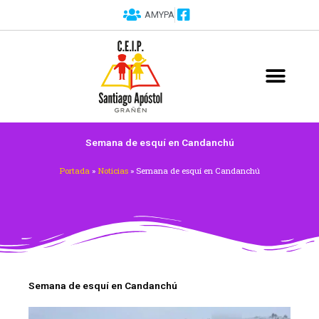
Ir
AMYPA
al
contenido
PROGRAMAS Y PROYECTOS
Semana de esquí en Candanchú
Portada
»
Noticias
»
Semana de esquí en Candanchú
Semana de esquí en Candanchú